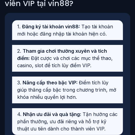
viên VIP tại vin88?
Đăng ký tài khoản vin88:
Tạo tài khoản
mới hoặc đăng nhập tài khoản hiện có.
Tham gia chơi thường xuyên và tích
điểm:
Đặt cược và chơi các mục thể thao,
casino, slot để tích lũy điểm VIP.
Nâng cấp theo bậc VIP:
Điểm tích lũy
giúp thăng cấp bậc trong chương trình, mở
khóa nhiều quyền lợi hơn.
Nhận ưu đãi và quà tặng:
Tận hưởng các
phần thưởng, ưu đãi riêng và hỗ trợ kỹ
thuật ưu tiên dành cho thành viên VIP.