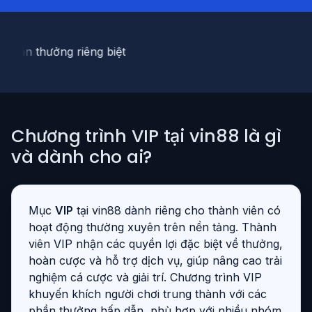
nhận thưởng riêng biệt
🎁 Quà tặng sinh nhật và dịp l
Chương trình VIP tại vin88 là gì
và dành cho ai?
Mục
VIP
tại vin88 dành riêng cho thành viên có
hoạt động thường xuyên trên nền tảng. Thành
viên VIP nhận các quyền lợi đặc biệt về thưởng,
hoàn cược và hỗ trợ dịch vụ, giúp nâng cao trải
nghiệm cá cược và giải trí. Chương trình VIP
khuyến khích người chơi trung thành với các
phần thưởng hấp dẫn, phù hợp với nhiều nhóm