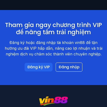
Tham gia ngay chương trình VIP
để nâng tầm trải nghiệm
Đăng ký hoặc đăng nhập tài khoản vin88 để tận
hưởng ưu đãi VIP hấp dẫn, nâng cao lợi nhuận và trải
nghiệm dịch vụ chăm sóc thành viên chuyên nghiệp.
Đăng ký VIP
Đăng nhập